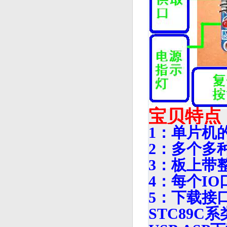
宝贝特点
1：单片机
2：多个多
3：板上带
4：每个I
5：下载接
STC89