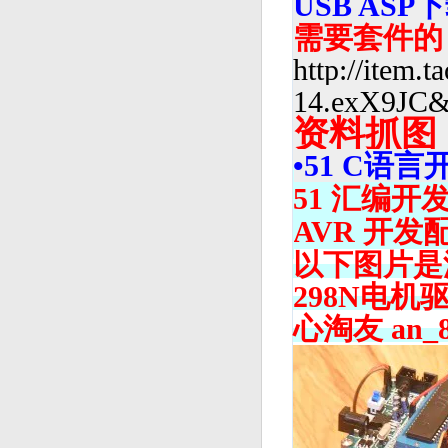
USB AS
需要套件的
http://item
14.exX9JC&
资料抓图
•51 C语
51 汇编开
AVR 开发
以下图片是淘
298N电
心淘友 an