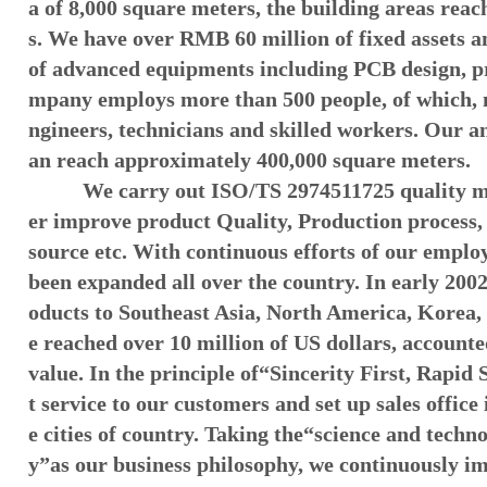
a of 8,000 square meters, the building areas rea
s. We have over RMB 60 million of fixed assets an
of advanced equipments including PCB design, pr
mpany employs more than 500 people, of which, m
ngineers, technicians and skilled workers. Our a
an reach approximately 400,000 square meters.
We carry out ISO/TS 2974511725 quality m
er improve product Quality, Production proces
source etc. With continuous efforts of our emplo
been expanded all over the country. In early 200
oducts to Southeast Asia, North America, Korea, 
e reached over 10 million of US dollars, accounte
value. In the principle of
“
Sincerity First, Rapid 
t service to our customers and set up sales office
e cities of country. Taking the
“
science and technol
y
”
as our business philosophy, we continuously i