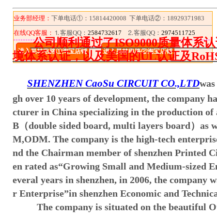
业务部经理：
下单电话①：15814420008 下单电话②：18929371983
在线QQ客服：
⒈客服QQ：
2584732617
⒉客服QQ：
2974511725
公司顺利通过了ISO9000质量体系认证和
进入昊林电路①淘宝店铺
进入昊林电路②淘宝店铺
境体系认证，以及美国的UL认证及RoH
SHENZHEN CaoSu CIRCUIT CO.,LTD
was 
gh over 10 years of development, the company 
cturer in China specializing in the production of 
B
（
double sided board, multi layers board
）
as 
M,ODM. The company is the high-tech enterpris
nd the Chairman member of shenzhen Printed Circ
en rated as
“
Growing Small and Medium-sized En
everal years in shenzhen, in 2006, the company w
r Enterprise
”
in shenzhen Economic and Technic
The company is situated on the beautiful O