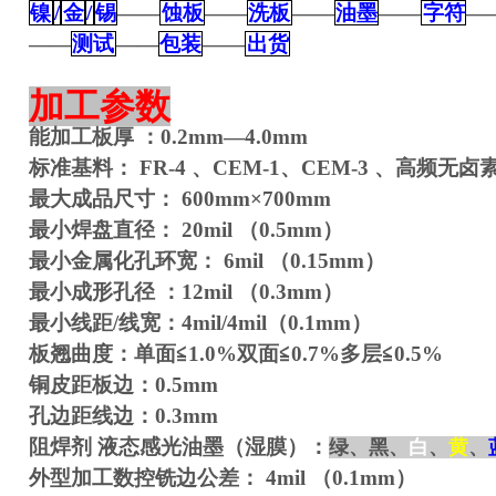
镍
/
金
/
锡
——
蚀板
——
洗板
——
油墨
——
字符
—
——
测试
——
包装
——
出货
加工参数
能加工板厚
：
0.2mm
—
4.0mm
标准基料：
FR-4
、
CEM-1
、
CEM-3
、高频无卤
最大成品尺寸：
600mm
×
700mm
最小焊盘直径：
20mil
（
0.5mm
）
最小金属化孔环宽：
6mil
（
0.15mm
）
最小成形孔径
：
12mil
（
0.3mm
）
最小线距
/
线宽：
4mil/4mil
（
0.1mm
）
板翘曲度：单面≦
1.0%
双面≦
0.7%
多层≦
0.5%
铜皮距板边：
0.5mm
孔边距线边：
0.3mm
阻焊剂
液态感光油墨（湿膜）：
绿
、黑、
白
、
黄
、
外型加工数控铣边公差：
4mil
（
0.1mm
）