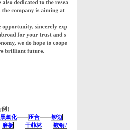
 also dedicated to the resea
, the company is aiming at
opportunity, sincerely exp
broad for your trust and s
onomy, we do hope to coope
e brilliant future.
为例）
黑氧化
——
压合
——
锣边
—
磨板
——
干菲林
——
镀铜
/