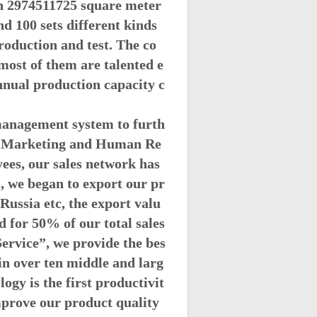
ch 2974511725 square meter
d 100 sets different kinds
oduction and test. The co
ost of them are talented e
nnual production capacity c
anagement system to furth
s, Marketing and Human Re
yees, our sales network has
2, we began to export our pr
Russia etc, the export valu
d for 50% of our total sales
Service
”
, we provide the bes
 in over ten middle and larg
ogy is the first productivit
mprove our product quality