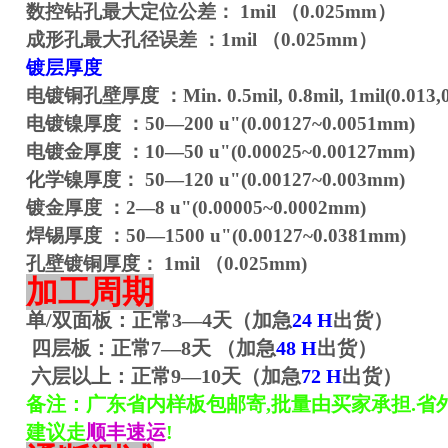
数控钻孔最大定位公差：
1mil
（
0.025mm
）
成形孔最大孔径误差
：
1mil
（
0.025mm
）
镀层厚度
电镀铜孔壁厚度
：
Min. 0.5mil, 0.8mil, 1mil(0.01
电镀镍厚度
：
50
—
200 u"(0.00127~0.0051mm)
电镀金厚度
：
10
—
50 u"(0.00025~0.00127mm)
化学镍厚度：
50
—
120 u"(0.00127~0.003mm)
镀金厚度
：
2
—
8 u"(0.00005~0.0002mm)
焊锡厚度
：
50
—
1500 u"(0.00127~0.0381mm)
孔壁镀铜厚度：
1mil
（
0.025mm)
加工周期
单
/
双面板：正常
3
—
4
天（加急
24 H
出货）
四
层
板：正常
7
—
8
天
（加急
48 H
出货）
六层以上：正常
9
—
10
天（加急
72 H
出货）
备注：广东省内样板包邮寄
,
批量由买家承担
.
省
建议走
顺丰速运
!