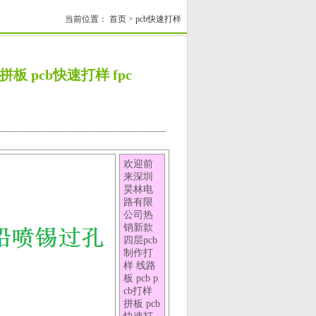
当前位置：
首页
>
pcb快速打样
拼板 pcb快速打样 fpc
欢迎前
来深圳
昊林电
路有限
公司热
销新款
四层pcb
制作打
样 线路
板 pcb p
cb打样
拼板 pcb