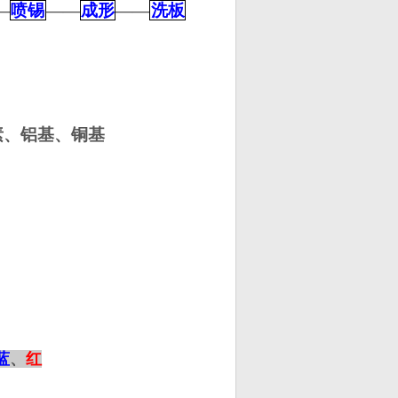
—
喷锡
——
成形
——
洗板
素、铝基、铜基
蓝
、
红