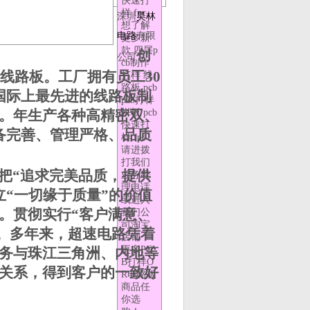
快速打
样 fpc,
深圳
昊林
想了解
电路
有限
更多新
款 四层p
创
公司
cb制作
线路板。工厂拥有员工
30
打样 线
路板 pcb
国际上最先进的线路板制
pcb打样
。年生产各种高精密双、
拼板 pcb
快速打
备完善、管理严格、品质
样 fpc，
请进拨
打我们
把“追求完美品质，提供
业务经
理电话
“一切缘于质量”的价值
或进入
。贯彻实行“客户满意、
我们公
司淘宝
。多年来，超速电路凭着
店铺，
更多PC
务与珠江三角洲、内地等
B打样O
关系，得到客户的一致好
R电路板
商品任
你选