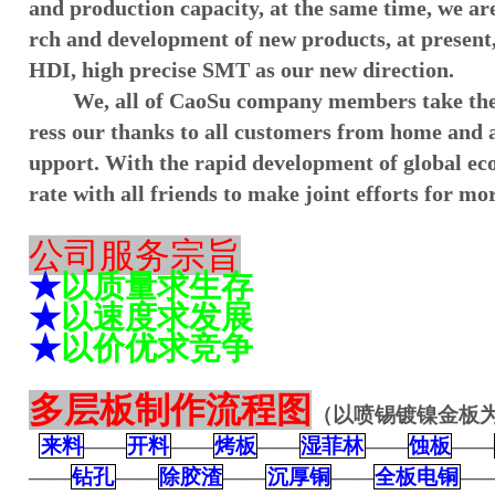
and production capacity, at the same time, we are
rch and development of new products, at present
HDI, high precise SMT as our new direction.
We, all of CaoSu company members take the 
ress our thanks to all customers from home and a
upport. With the rapid development of global ec
rate with all friends to make joint efforts for mor
公司服务宗旨
★
以质量求生存
★
以速度求发展
★
以价优求竞争
多层板制作流程图
（以喷锡镀镍金板
来料
——
开料
——
烤板
——
湿菲林
——
蚀板
——
——
钻孔
——
除胶渣
——
沉厚铜
——
全板电铜
—