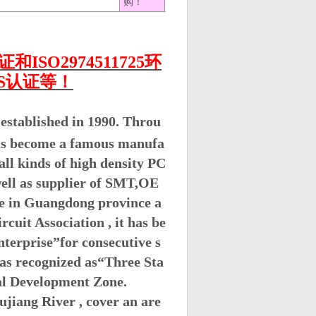
购！
ISO2974511725环
S认证等！
established in 1990. Throu
has become a famous manufa
all kinds of high density PC
well as supplier of SMT,OE
e in Guangdong province a
uit Association , it has be
terprise
”
for consecutive s
as recognized as
“
Three Sta
al Development Zone.
ujiang River , cover an are