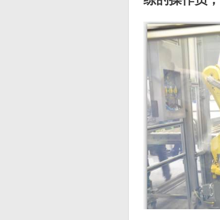
4.独有的
5.严谨的
6.特有的
7.人性化
康代影像科技
康代的实力向
案可以满足翻
粘尘清洁模式
动机械手臂不
练的操作员