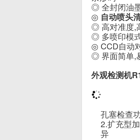
◎
大大减少传
◎ 超大喷印
◎ 自动的标
条形码
◎ 全封闭油