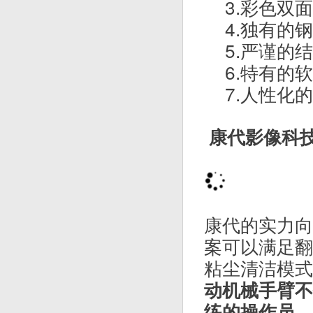
◎
自动喷头
◎ 高对准度
◎ 多喷印模
◎ CCD自动
◎ 界面简单
外观检测机R1
孔塞检查功
2.扩充型
异
3.彩色双