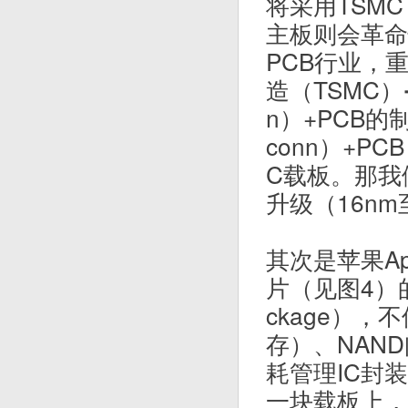
将采用TSMC
主板则会革命
PCB行业，
造（TSMC）➔
n）+PCB的
conn）+P
C载板。那我
升级（16n
其次是苹果Ap
片（见图4）的
ckage），
存）、NAN
耗管理IC封
一块载板上，