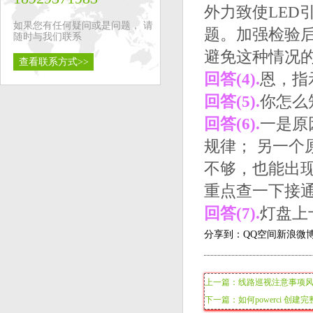
外力致使LED
如果您有任何疑问或是问题， 请
题。加强检验
随时与我们联系
避免这种情况
查看联系方式>>
回答(4).
恩，指
回答(5).
你怎么
回答(6).
一是原
规律； 另一
不够，也能出
重点查一下接通
回答(7).
灯盘上
分享到：
QQ空间
新浪微
上一篇：线路巡视注意事项
下一篇：如何powerci 创建