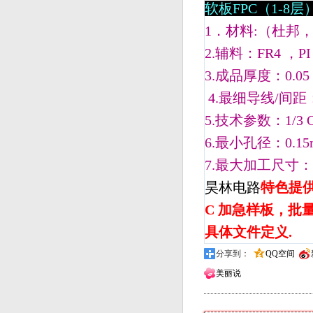
软板FPC（1-8层）
1．材料:（杜邦，
2.辅料：FR4 
3.成品厚度：0.
4.最细导线/间距：2.5
5.技术参数：1/3
6.最小孔径：0.1
7.最大加工尺寸：1
昊林电路
特色提供
C 加急样板，批量
具体文件定义.
分享到：
QQ空间
美丽说