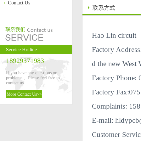
Contact Us
联系方式
Hao Lin circuit
Factory Address:
Service Hotline
18929371983
d the new West W
If you have any questions or
Factory Phone:
problems， Please feel free to
contact us
Factory Fax:
075
More Contact Us>>
Complaints: 15
E-mail: hldypc
Customer Servi