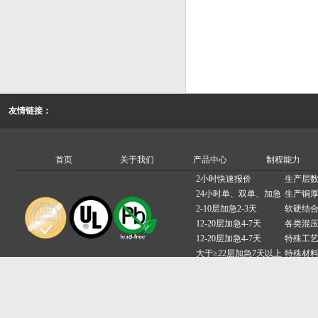
友情链接：
首页
关于我们
产品中心
制程能力
2小时快速报价
生产层数
24小时单、双单、加急
生产铜厚
2-10层加急2-3天
软硬结
12-20层加急4-7天
各类混
12-20层加急4-7天
特殊工
大于≥22层加急7天以上
特殊材
备案号:粤ICP备17023075号
深圳昊林电路有限公司 Copyright ©2016-2017 